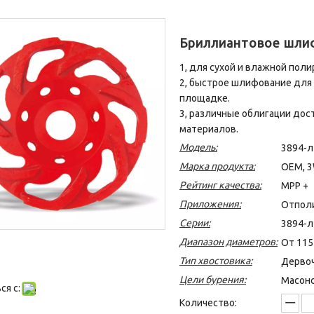
Бриллиантовое шлиф
1, для сухой и влажной полир
2, быстрое шлифование для
площадке.
3, различные облигации дос
материалов.
Модель:
3894-л
Марка продукта:
OEM, 3
Рейтинг качества:
MPP +
Приложения:
Отполи
Серии:
3894-л
Диапазон диаметров:
От 115
Тип хвостовика:
Дервоч
Цели бурения:
Масонс
я с:
Количество: