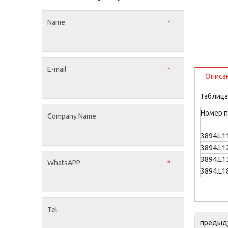
Name
*
E-mail
*
Описа
Таблица
Номер 
Company Name
3894.L1
3894.L1
3894.L1
WhatsAPP
*
3894.L1
Tel
предыд