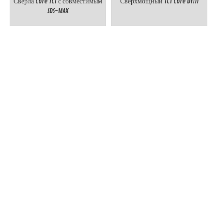
Сверла Core TCT с совместимым
Сверхмощный TCT Core Drill
SDS-MAX