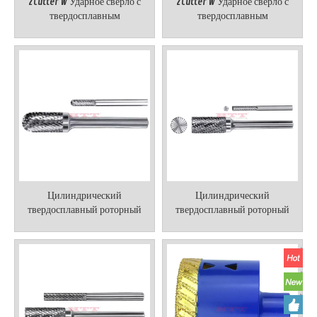
2Cutter W Ударное сверло с
2Cutter W Ударное сверло с
твердосплавным
твердосплавным
наконечником SDS-plus
наконечником SDS-plus
Цилиндрический
Цилиндрический
твердосплавный роторный
твердосплавный роторный
бор, цилиндр с радиусным
бор, цилиндр с торцевой
концом
резкой