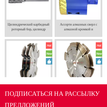
Цилиндрический карбидный
Ассорти алмазных сверл с
роторный бор, цилиндр
алмазной кромкой и
гнездовым соединением M14
для сухой и мокрой резки
Трехдисковое алмазное
Двухдисковая алмазная пила
ПОДПИСАТЬСЯ НА РАССЫЛКУ
полотно для фрезерования
для фрезерования стен
стен
ПРЕДЛОЖЕНИЙ