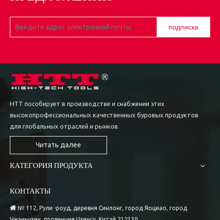
1
2
3
4
...
46
»
подписка
HTT пособирует в производстве и снабжении этих
высокопрофессиональных качественных буровых продуктов
для глобальных отраслей и рынков.
Читать далее
КАТЕГОРИЯ ПРОДУКТА
КОНТАКТЫ

№ 112, Рули -роуд, деревня Синлонг, город Яоциао, город
Чжэньцзян, провинция Цзянсу, Китай 212130