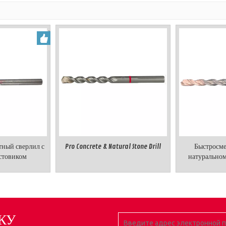
ный сверлил с
Pro Concrete & Natural Stone Drill
Быстросме
стовиком
натурально
D
КУ