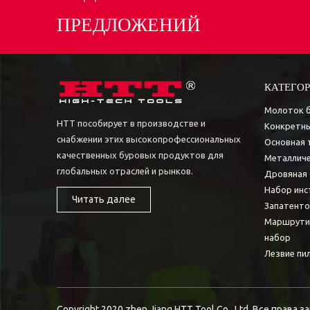
ПРЕДЛОЖЕНИЙ
КАТЕГОР
Молоток 
HTT пособирует в производстве и
Конкретны
снабжении этих высокопрофессиональных
Основная 
качественных буровых продуктов для
Металличе
глобальных отраслей и рынков.
Дровяная 
Набор инс
Читать далее
Запатент
Маршрути
набор
Лезвие пи
Copyright 2020.zhen Jiang HTT Tool Co., Ltd. Все права