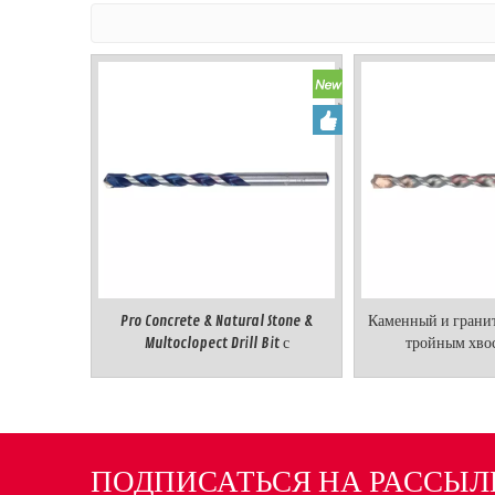
Pro Concrete & Natural Stone &
Каменный и гранит
Multoclopect Drill Bit с
тройным хво
цилиндрическим хвостовиком
ПОДПИСАТЬСЯ НА РАССЫЛ