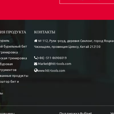
ИЯ ПРОДУКТА
КОНТАКТЫ
буриль

№ 112, Рули -роуд, деревня Синлонг, город Яоциа
й бурильный бит
Чжэньцзян, провинция Цзянсу, Китай 212130
тренировка

ская тренировка
(+86) -511-86906019
буровая
Market@htt-tools.com

трументов

www.htt-tools.com
ованные продукты
затор бит и
лы
 защищены.
Поддержка
Bullnet.
У