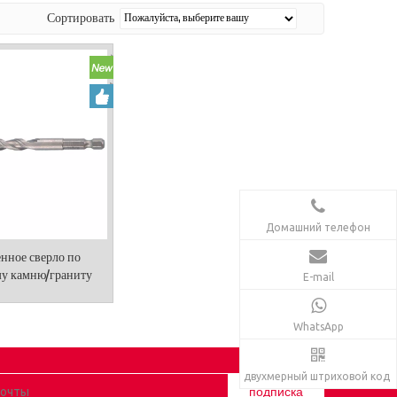
Сортировать
Домашний телефон
нное сверло по
му камню/граниту
E-mail
IN6.35E
WhatsApp
двухмерный штриховой код
подписка