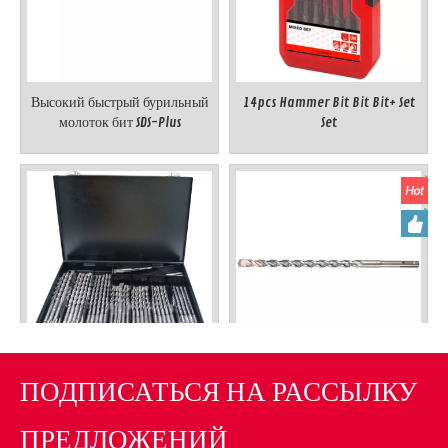
Высокий быстрый бурильный
14pcs Hammer Bit Bit Bit+ Set
молоток бит SDS-Plus
Set
45pcs Bit Bit Bit Bit+ Set в
Pro Speedy Hammer Bit Bit SDS-
ПОДПИСАТЬСЯ НА РАССЫЛКУ
металлической коробке
Plus
ПРЕДЛОЖЕНИЙ