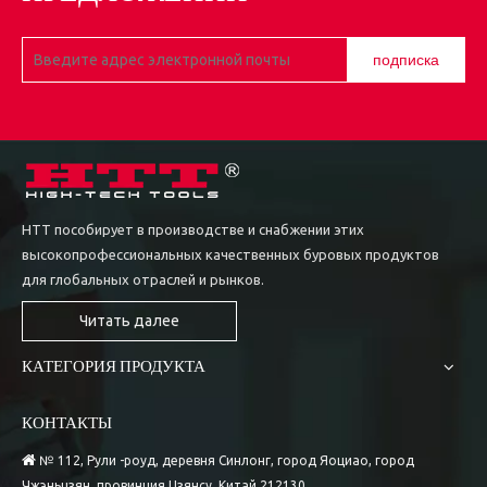
1
2
3
4
...
6
»
подписка
HTT пособирует в производстве и снабжении этих
высокопрофессиональных качественных буровых продуктов
для глобальных отраслей и рынков.
Читать далее
КАТЕГОРИЯ ПРОДУКТА
КОНТАКТЫ

№ 112, Рули -роуд, деревня Синлонг, город Яоциао, город
Чжэньцзян, провинция Цзянсу, Китай 212130