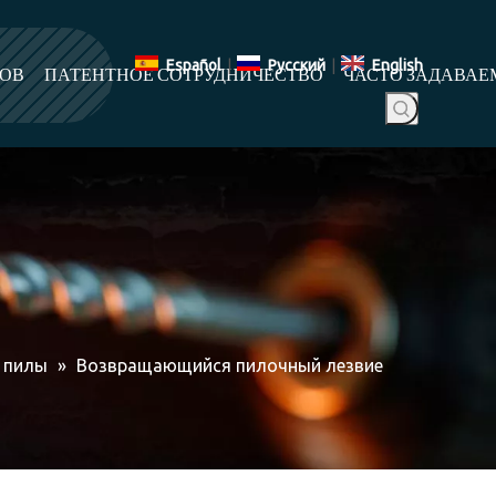
Español
|
Pусский
|
English
ТОВ
ПАТЕНТНОЕ СОТРУДНИЧЕСТВО
ЧАСТО ЗАДАВАЕ
е пилы
»
Возвращающийся пилочный лезвие