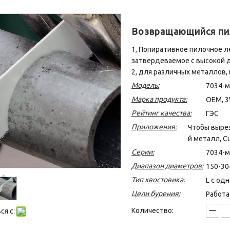
Возвращающийся пи
1, Попиративное пилочное л
затвердеваемое с высокой д
2, для различных металлов, н
Модель:
7034-м
Марка продукта:
OEM, 3
Рейтинг качества:
ГЭС
Приложения:
Чтобы вырез
й металл, Cu,
Серии:
7034-м
Диапазон диаметров:
150-30
Тип хвостовика:
L с од
Цели бурения:
Работа
Количество:
я с: