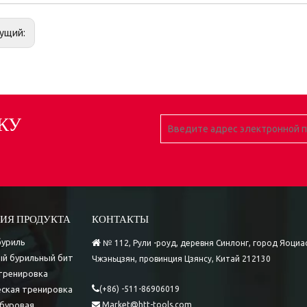
ущий:
КУ
ИЯ ПРОДУКТА
КОНТАКТЫ
буриль

№ 112, Рули -роуд, деревня Синлонг, город Яоциа
й бурильный бит
Чжэньцзян, провинция Цзянсу, Китай 212130
тренировка

ская тренировка
(+86) -511-86906019
буровая
Market@htt-tools.com
