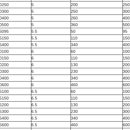
50250
5
200
250
50300
5
250
300
50400
5
260
400
50500
5
360
500
55095
5.5
50
95
55150
5.5
110
150
55400
5.5
340
400
60100
6
60
100
60150
6
110
150
60200
6
130
200
60300
6
230
300
60400
6
340
400
60600
6
460
600
65100
6.5
60
100
65150
6.5
110
150
65200
6.5
130
200
65300
6.5
230
300
65400
6.5
340
400
65600
6.5
460
600