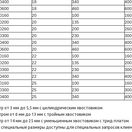
80400
18
340
400
80600
18
460
600
00160
20
100
160
00200
20
135
200
00260
20
200
260
00300
20
230
300
00400
20
340
400
00600
20
460
600
20160
22
100
160
20200
22
135
200
20300
22
230
300
20400
22
340
400
50160
25
100
160
50300
25
230
300
50400
25
340
400
р от 3 мм до 5,5 мм с цилиндрическим хвостовиком
ром от 6 мм до 13 мм с тройным хвостовиком
р от 14 мм до 25 мм с уменьшенным хвостовиком с трид-платом.
 специальные размеры доступны для специальных запросов клие