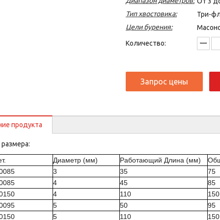
Диапазон диаметров:
От 3 д
Тип хвостовика:
Три-ф
Цели бурения:
Масонс
Количество:
Запрос цены
ние продукта
 размера:
т.
Диаметр (мм)
Работающий Длина (мм)
Общ
30085
3
35
75
40085
4
45
85
40150
4
110
150
50095
5
50
95
50150
5
110
150