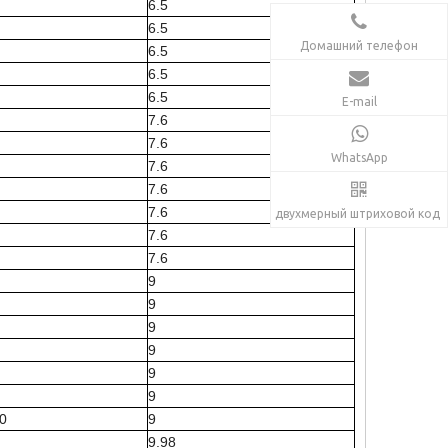
6.5
6.5
Домашний телефон
6.5
6.5
6.5
E-mail
7.6
7.6
WhatsApp
7.6
7.6
7.6
двухмерный штриховой код
7.6
7.6
9
9
9
9
9
9
0
9
9.98