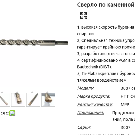
Сверло по каменной
1, высокая скорость бурени
спирали.
2, Специальная техника упр
гарантирует крайнюю прочно
3, разработано для частого 
4, сертифицировано PGM в со
Bautechnik (DIBT).
5, Tri-Flat закрепляет буров
тяжелым воздействием
Модель:
3007 с
Марка продукта:
HTT, O
Рейтинг качества:
MPP
Приложения:
Продолжить
я с:
ания, пола и
Серии:
3007