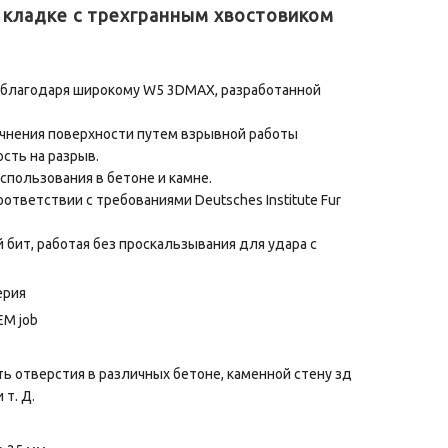
 кладке с трехгранным хвостовиком
я благодаря широкому W5 3DMAX, разработанной
очнения поверхности путем взрывной работы
сть на разрыв.
использования в бетоне и камне.
ответствии с требованиями Deutsches Institute Fur
ой бит, работая без проскальзывания для удара с
ерия
EM job
 отверстия в различных бетоне, каменной стену зд
 т. Д.