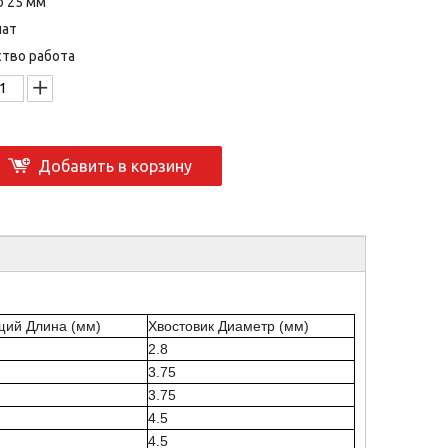
о 25 мм
лат
тво работа
Добавить в корзину
ий Длина (мм)
Хвостовик Диаметр (мм)
2.8
3.75
3.75
4.5
4.5