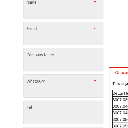
Name
*
E-mail
*
Company Name
Описа
WhatsAPP
*
Таблица
Вещь Не
3007.0
3007.0
Tel
3007.0
3007.0
3007.0