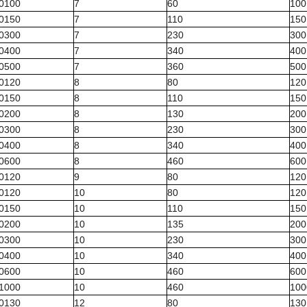
70100
7
60
100
70150
7
110
150
70300
7
230
300
70400
7
340
400
70500
7
360
500
80120
8
80
120
80150
8
110
150
80200
8
130
200
80300
8
230
300
80400
8
340
400
80600
8
460
600
90120
9
80
120
00120
10
80
120
00150
10
110
150
00200
10
135
200
00300
10
230
300
00400
10
340
400
00600
10
460
600
01000
10
460
100
20130
12
80
130