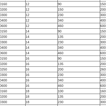
20160
12
90
150
20200
12
150
200
20300
12
230
300
20400
12
340
400
20600
12
460
600
40150
14
90
150
40200
14
135
200
40300
14
230
300
40400
14
340
400
40600
14
460
600
60150
16
90
150
60200
16
135
200
60250
16
200
260
60300
16
230
300
60400
16
340
400
60600
16
460
600
80160
18
100
160
80200
18
135
200
80300
18
230
300