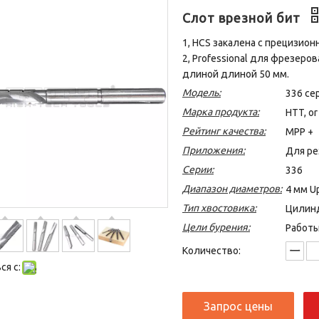
Слот врезной бит
1, HCS закалена с прецизио
2, Professional для фрезер
длиной длиной 50 мм.
Модель:
336 се
Марка продукта:
HTT, o
Рейтинг качества:
MPP +
Приложения:
Для ре
Серии:
336
Диапазон диаметров:
4 мм U
Тип хвостовика:
Цилин
Цели бурения:
Работы
Количество:
я с:
Запрос цены