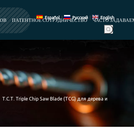
Español
|
Pусский
|
English
ТОВ
ПАТЕНТНОЕ СОТРУДНИЧЕСТВО
ЧАСТО ЗАДАВАЕ
»
Т.С.Т. Triple Chip Saw Blade (TCG) для дерева и