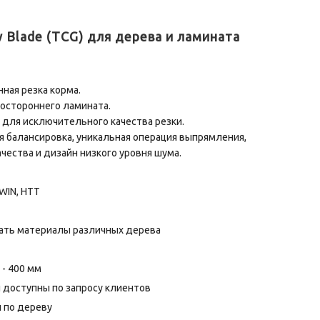
aw Blade (TCG) для дерева и ламината
нная резка корма.
остороннего ламината.
ол для исключительного качества резки.
я балансировка, уникальная операция выпрямления,
чества и дизайн низкого уровня шума.
WIN, HTT
ать материалы различных дерева
 - 400 мм
 доступны по запросу клиентов
 по дереву