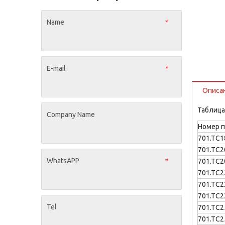
Name
*
E-mail
*
Описа
Таблица
Company Name
Номер 
701.TC1
701.TC2
WhatsAPP
*
701.TC2
701.TC2
701.TC2
701.TC2
Tel
701.TC2
701.TC2