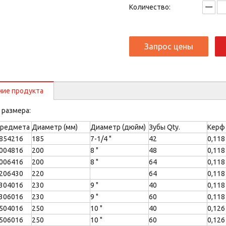
Количество:
Запрос цены
ние продукта
 размера:
предмета
Диаметр (мм)
Диаметр (дюйм)
Зубы Qty.
Керф
854216
185
7-1/4 "
42
0,118
004816
200
8 "
48
0,118
006416
200
8 "
64
0,118
206430
220
64
0,118
304016
230
9 "
40
0,118
306016
230
9 "
60
0,118
504016
250
10 "
40
0,126
506016
250
10 "
60
0,126