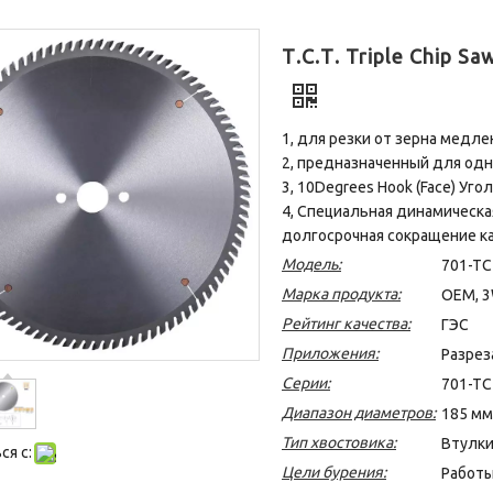
Т.С.Т. Triple Chip S
1, для резки от зерна медле
2, предназначенный для одн
3, 10Degrees Hook (Face) Уг
4, Специальная динамическа
долгосрочная сокращение ка
Модель:
701-TC
Марка продукта:
OEM, 3
Рейтинг качества:
ГЭС
Приложения:
Разрез
Серии:
701-TC
Диапазон диаметров:
185 мм
Тип хвостовика:
Втулки
я с:
Цели бурения:
Работы