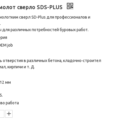
молот сверло SDS-PLUS
молотким сверл SD-Plus для профессионалов и
.
 для различных потребностей буровых работ.
ерия
OEM job
 отверстия в различных бетона, кладочно-строител
л, кирпичи и т. Д.
 12 мм
S.
во работа