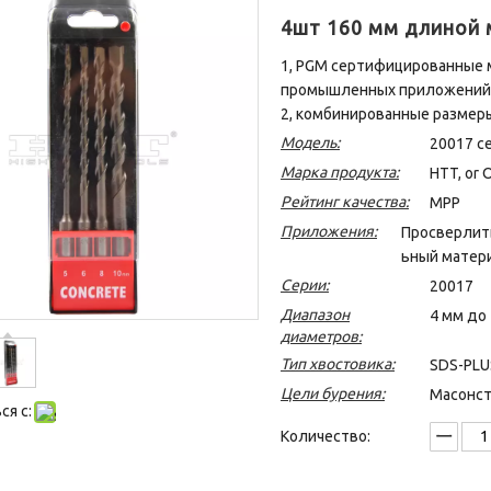
4шт 160 мм длиной 
1, PGM сертифицированные 
промышленных приложений
2, комбинированные размеры
Модель:
20017 с
Марка продукта:
HTT, or 
Рейтинг качества:
MPP
Приложения:
Просверлить
ьный материа
Серии:
20017
Диапазон
4 мм до
диаметров:
Тип хвостовика:
SDS-PLU
Цели бурения:
Масонст
я с:
Количество: