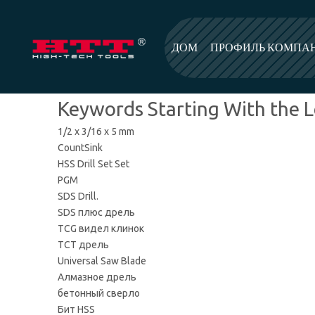
ДОМ
ПРОФИЛЬ КОМПА
Keywords Starting With the L
1/2 x 3/16 x 5 mm
CountSink
HSS Drill Set Set
PGM
SDS Drill.
SDS плюс дрель
TCG видел клинок
TCT дрель
Universal Saw Blade
Алмазное дрель
бетонный сверло
Бит HSS