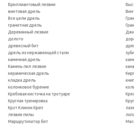
Бриллиантовый лезвие
Быс
винтовая дрель
Вин
Все цели дрель
Гра
гранитная дрель
Гра
Деревянный лезвие
Джи
долото
дор
древесный бит
дре
дрель из нержавеющей стали
зуб
каменная дрель
кам
Камень пил лезвие
кан
керамическая дрель
Кир
кладка дрель
кни
колонковое бурение
кол
Кребовая кисточка на тротуаре
Кре
Круглая тренировка
Кру
Крэт Клинок Креп
лаз
лезвие пилы
лоп
Маршрутизатор бит
Мас