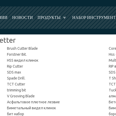
НИИ
НОВОСТИ
ПРОДУКТЫ
НАБОР ИНСТРУМЕН
etter
Brush Cutter Blade
Core
Forstner Bit.
Hss
HSS видел клинок
Mult
Rip Cutter
RIP
SDS max
SDS
Spade Drill.
T S
TCT Cutter
TCT
trimming bit
Tuck
V Grooving Blade
алм
Асфальтовое плютное лезвие
Бет
Биметальный видел клинок
Бим
бит набор
бор