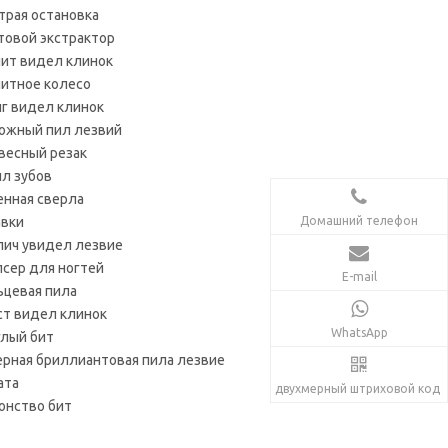
трая остановка
товой экстрактор
нит видел клинок
нитное колесо
г видел клинок
ожный пил лезвий
весный резак
ил зубов
енная сверла
авки
Домашний телефон
пич увидел лезвие
псер для ногтей
E-mail
ьцевая пила
ст видел клинок
WhatsApp
глый бит
ерная бриллиантовая пила лезвие
ата
двухмерный штриховой код
онство бит