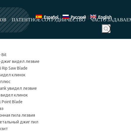
Español
|
Pусский
|
English
ТОВ
ПАТЕНТНОЕ СОТРУДНИЧЕСТВО
ЧАСТО ЗАДАВАЕ
 Bit
 -джиг видел лезвие
i Rip Saw Blade
 видел клинок
 плюс
hank увидел лезвие
 видел клинок
 Point Blade
аз
онная пила лезвия
етальный джиг пил
озит