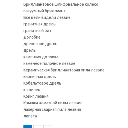
Бриллиантовое шлифовальное колесо
вакуумный бриллиант
Все цели видели лезвие
гранитная дрель
гранитный бит
Долобие
древесное дрель
дрель
каменная доловка
каменное пилочное лезвие
Керамическая бриллиантовая пила лезвие
кирпичная дрель
Кобальтовое дрель
кошелек
Кринг лезвия
Крышка алмазной пилы лезвие
лазерная сварная пила лезвия
лопата