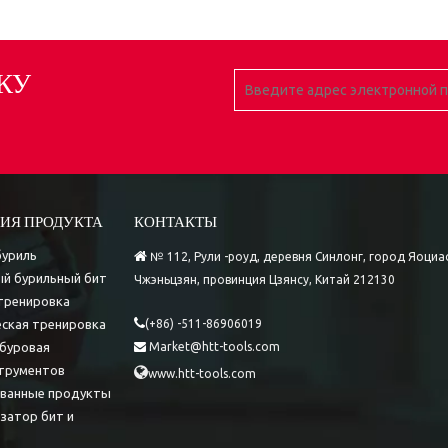
КУ
ИЯ ПРОДУКТА
КОНТАКТЫ
буриль

№ 112, Рули -роуд, деревня Синлонг, город Яоциа
й бурильный бит
Чжэньцзян, провинция Цзянсу, Китай 212130
тренировка

ская тренировка
(+86) -511-86906019
буровая
Market@htt-tools.com

трументов

www.htt-tools.com
ованные продукты
затор бит и