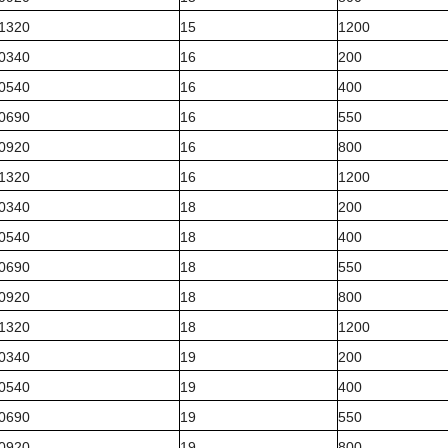
1320
15
1200
0340
16
200
0540
16
400
0690
16
550
0920
16
800
1320
16
1200
0340
18
200
0540
18
400
0690
18
550
0920
18
800
1320
18
1200
0340
19
200
0540
19
400
0690
19
550
0920
19
800