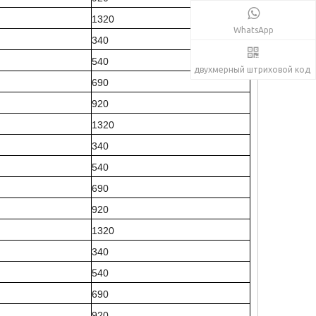
1320
WhatsApp
340
540
двухмерный штриховой код
690
920
1320
340
540
690
920
1320
340
540
690
920