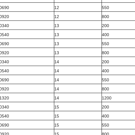
0690
12
550
0920
12
800
0340
13
200
0540
13
400
0690
13
550
0920
13
800
0340
14
200
0540
14
400
0690
14
550
0920
14
800
1320
14
1200
0340
15
200
0540
15
400
0690
15
550
0920
15
800