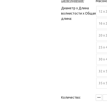
Цели бурения:
Масонс
Диаметр х Длина
12 х 
волнистости х Общая
длина:
16 х 
20 х 
25 х 
30 х 
32 х 
35 х 
Количество: