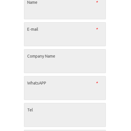
Name
*
E-mail
*
Company Name
WhatsAPP
*
Tel