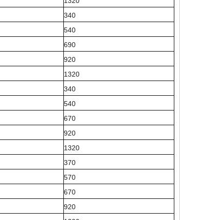
1320
340
540
690
920
1320
340
540
670
920
1320
370
570
670
920