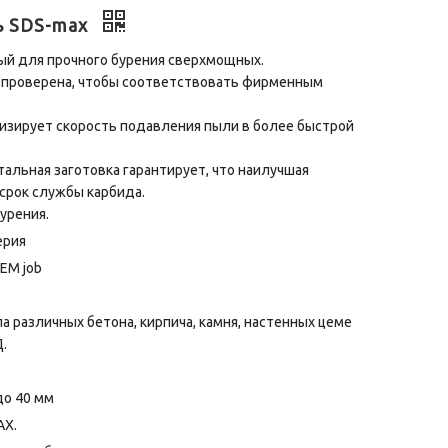
ь SDS-max
нный для прочного бурения сверхмощных.
H проверена, чтобы соответствовать фирменным
мизирует скорость подавления пыли в более быстрой
тальная заготовка гарантирует, что наилучшая
срок службы карбида.
бурения.
ерия
OEM job
а различных бетона, кирпича, камня, настенных цеме
Д.
до 40 мм
AX.