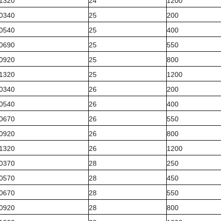
1320
24
1200
0340
25
200
0540
25
400
0690
25
550
0920
25
800
1320
25
1200
0340
26
200
0540
26
400
0670
26
550
0920
26
800
1320
26
1200
0370
28
250
0570
28
450
0670
28
550
0920
28
800