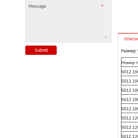
Message
*
Описа
Submit
Размер 
Номер 
5012.10
5012.10
5012.10
5012.10
5012.10
5012.12
5012.12
5012.12