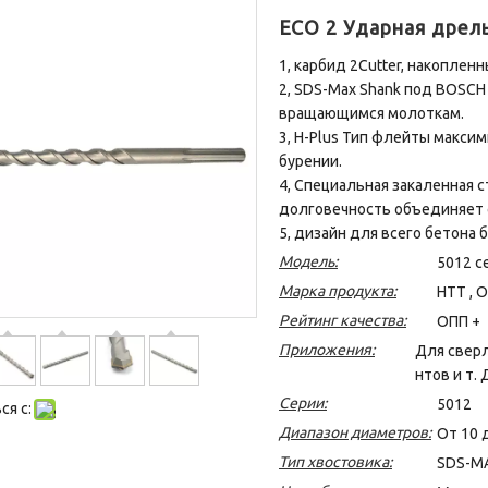
ECO 2 Ударная дрел
1, карбид 2Cutter, накопле
2, SDS-Max Shank под BOSC
вращающимся молоткам.
3, H-Plus Тип флейты макси
бурении.
4, Специальная закаленная с
долговечность объединяет 
5, дизайн для всего бетона 
Модель:
5012 с
Марка продукта:
HTT , 
Рейтинг качества:
ОПП +
Приложения:
Для сверл
нтов и т. 
Серии:
5012
я с:
Диапазон диаметров:
От 10 
Тип хвостовика:
SDS-M