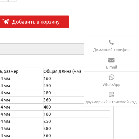
Добавить в корзину
Домашний телефон
E-mail
а, размер
Общая длина (мм)
14 мм
160
WhatsApp
14 мм
250
14 мм
280
14 мм
360
двухмерный штриховой код
14 мм
400
14 мм
160
14 мм
250
14 мм
280
14 мм
360