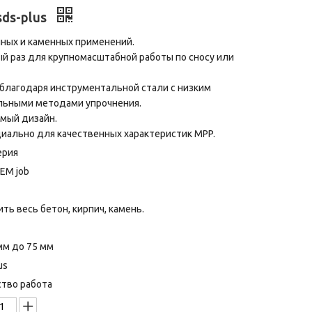
sds-plus
ичных и каменных применений.
й раз для крупномасштабной работы по сносу или
 благодаря инструментальной стали с низким
льными методами упрочнения.
емый дизайн.
ециально для качественных характеристик MPP.
ерия
OEM job
ть весь бетон, кирпич, камень.
мм до 75 мм
us
тво работа