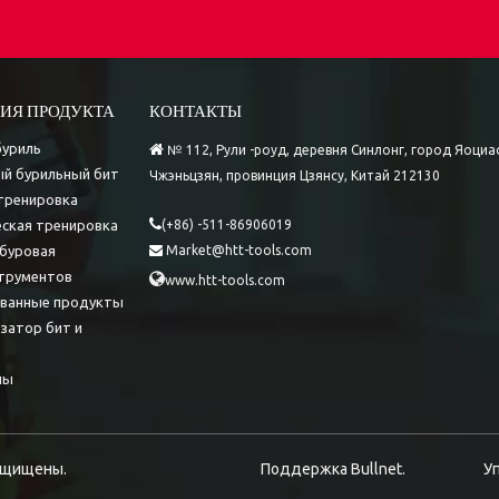
ИЯ ПРОДУКТА
КОНТАКТЫ
буриль

№ 112, Рули -роуд, деревня Синлонг, город Яоциа
й бурильный бит
Чжэньцзян, провинция Цзянсу, Китай 212130
тренировка

ская тренировка
(+86) -511-86906019
буровая
Market@htt-tools.com

трументов

www.htt-tools.com
ованные продукты
затор бит и
лы
 защищены.
Поддержка
Bullnet.
У