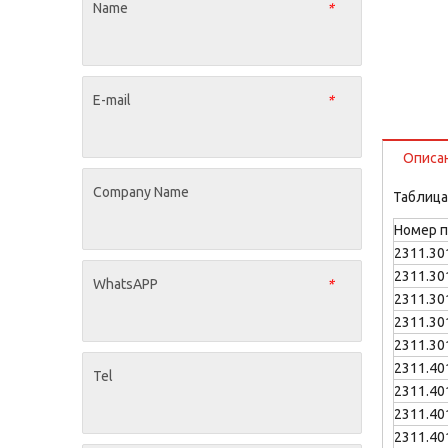
Name
*
E-mail
*
Описа
Company Name
Таблица
Номер 
2311.30
2311.30
WhatsAPP
*
2311.30
2311.30
2311.30
2311.40
Tel
2311.40
2311.40
2311.40