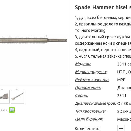
Spade Hammer hisel 
1, для всех бетонных, кирп
2, правильное долото кажды
точного Morting.
3, длительный срок службы
содержанием ночи и специа
4, надежный, переотестова
5, 40cr Стальная закачка сп
Модель:
2311 с
Марка продукта:
HTT , 
Рейтинг качества:
MPP
Приложения:
Долови
Серии:
2311
Диапазон диаметров:
От 30 
я с:
Тип хвостовика:
SDS-Pl
Цели бурения:
Масонс
Количество: