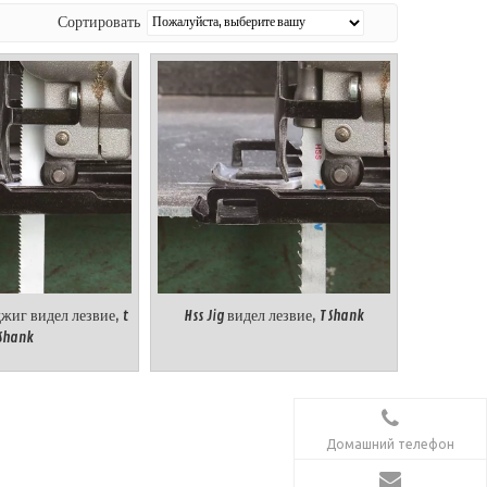
Сортировать
жиг видел лезвие, t
Hss Jig видел лезвие, T Shank
Shank
Домашний телефон