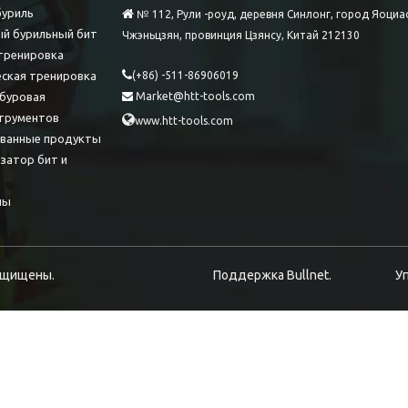
буриль

№ 112, Рули -роуд, деревня Синлонг, город Яоциа
й бурильный бит
Чжэньцзян, провинция Цзянсу, Китай 212130
тренировка

ская тренировка
(+86) -511-86906019
буровая
Market@htt-tools.com

трументов

www.htt-tools.com
ованные продукты
затор бит и
лы
 защищены.
Поддержка
Bullnet.
У