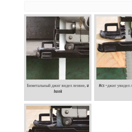
Биметальный джиг видел лезвие, u
Hcs -джиг увидел л
hank