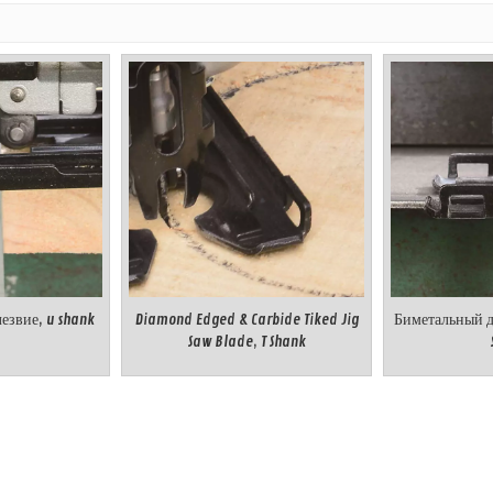
езвие, u shank
Diamond Edged & Carbide Tiked Jig
Биметальный д
Saw Blade, T Shank