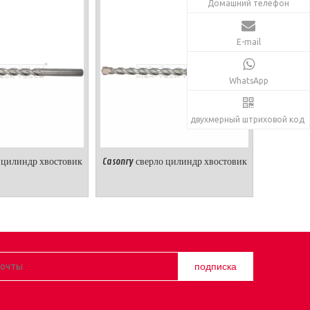
Домашний телефон
E-mail
WhatsApp
двухмерный штриховой код
о цилиндр хвостовик
Casonry сверло цилиндр хвостовик
подписка