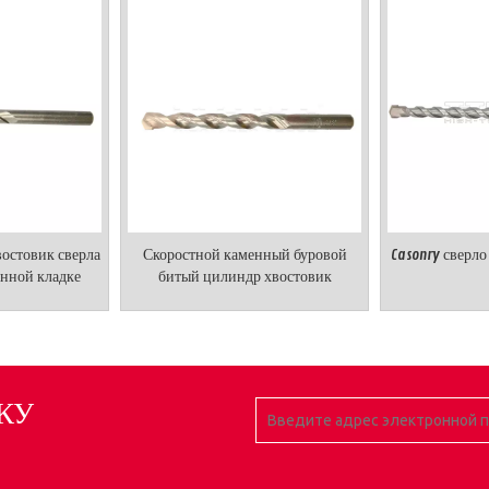
остовик сверла
Скоростной каменный буровой
Casonry сверл
енной кладке
битый цилиндр хвостовик
КУ