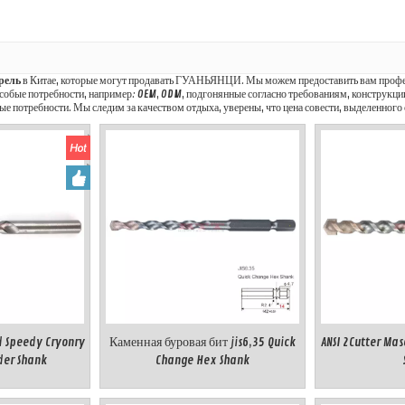
рель
в Китае, которые могут продавать ГУАНЬЯНЦИ. Мы можем предоставить вам профес
Особые потребности, например: OEM, ODM, подгонянные согласно требованиям, конструкции
ые потребности. Мы следим за качеством отдыха, уверены, что цена совести, выделенного 
d Speedy Cryonry
Каменная буровая бит jis6,35 Quick
ANSI 2Cutter Mas
nder Shank
Change Hex Shank