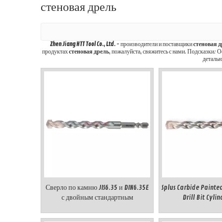
стеновая дрель
Zhen Jiang HTT Tool Co., Ltd.
- производители и поставщики
стеновая д
продуктах
стеновая дрель
, пожалуйста, свяжитесь с нами. Подсказки: 
детальн
Сверло по камню JIS6.35 и DIN6.35E
Splus Carbide Painte
с двойным стандартным
Drill Bit Cyli
быстросменным шестигранным
хвостовиком