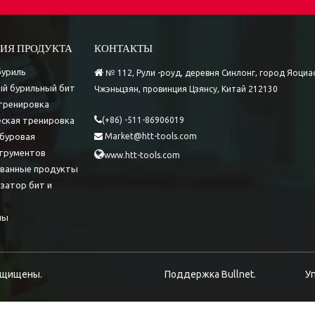
ИЯ ПРОДУКТА
КОНТАКТЫ
буриль

№ 112, Рули -роуд, деревня Синлонг, город Яоциа
й бурильный бит
Чжэньцзян, провинция Цзянсу, Китай 212130
тренировка

ская тренировка
(+86) -511-86906019
буровая
Market@htt-tools.com

трументов

www.htt-tools.com
ованные продукты
затор бит и
лы
 защищены.
Поддержка
Bullnet.
У